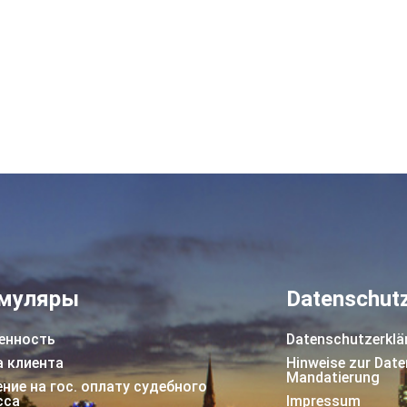
муляры
Datenschut
енность
Datenschutzerklä
а клиента
Hinweise zur Date
Mandatierung
ние на гос. оплату судебного
ссa
Impressum