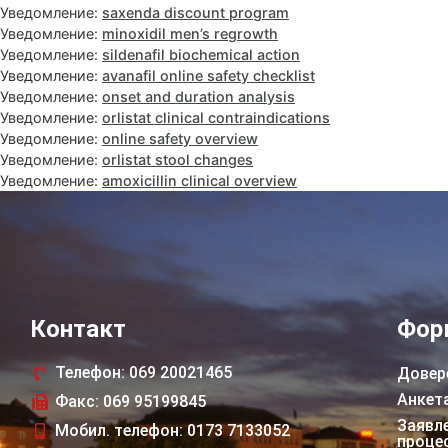
Уведомление:
saxenda discount program
Уведомление:
minoxidil men’s regrowth
Уведомление:
sildenafil biochemical action
Уведомление:
avanafil online safety checklist
Уведомление:
onset and duration analysis
Уведомление:
orlistat clinical contraindications
Уведомление:
online safety overview
Уведомление:
orlistat stool changes
Уведомление:
amoxicillin clinical overview
Контакт
Фор
Телефон: 069 20021465
Довер
Анкет
Факс: 069 95199845
Заявле
Мобил. телефон: 0173 7133052
проце