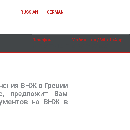
RUSSIAN
GERMAN
Телефон
Мобил. тел / WhatsApp
069 20021465
0173 7133052
чения ВНЖ в Греции
с, предложит Вам
кументов на ВНЖ в