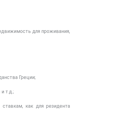
недвижимость для проживания,
данства Греции;
 т.д.;
ставкам, как для резидента