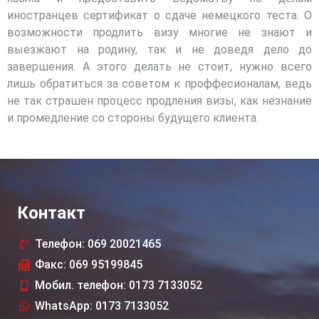
иностранцев сертификат о сдаче немецкого теста. О
возможности продлить визу многие не знают и
выезжают на родину, так и не доведя дело до
завершения. А этого делать не стоит, нужно всего
лишь обратиться за советом к проффесионалам, ведь
не так страшен процесс продления визы, как незнание
и промедление со стороны будущего клиента.
Контакт
Телефон: 069 20021465
Факс: 069 95199845
Мобил. телефон: 0173 7133052
WhatsApp: 0173 7133052