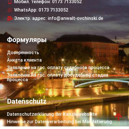
Мобил. телефон: 0173 7133052
WhatsApp: 0173 7133052
Электр. адрес: info@anwalt-ovchinski.de
Формуляры
Доверенность
Анкета клиента
Заявление на гос. оплату судебного процессa
Заявление на гос. оплату досудебной стадии
процессa
Datenschutz
Datenschutzerklärung der Kanzleiwebseite
Hinweise zur Datenverarbeitung bei Mandatierung