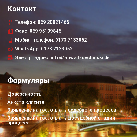
Контакт
Телефон: 069 20021465
Факс: 069 95199845
Мобил. телефон: 0173 7133052
WhatsApp: 0173 7133052
Электр. адрес: info@anwalt-ovchinski.de
Формуляры
Доверенность
Анкета клиента
Заявление на гос. оплату судебного процессa
Заявление на гос. оплату досудебной стадии
процессa