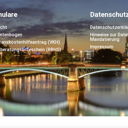
ulare
Datenschut
cht
Datenschutzerklä
ntenbogen
Hinweise zur Date
Mandatierung
renskostenhilfeantrag (VKH)
Impressum
beratungshilfeschein (RBHS)