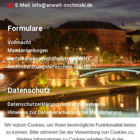
E-Mail: info@anwalt-ovchinski.de
Formulare
Vollmacht
Mandantenbogen
Verfahrenskostenhilfeantrag (VKH)
Rechtsberatungshilfeschein (RBHS)
Datenschutz
Datenschutzerklärung der Kanzleiwebseite
Hinweise zur Datenverarbeitung bei Mandatierung
Impressum
Wir nutzen Cookies, um Ihnen bestmögliche Funktionalität bieten
zu können. Bitte stimmen Sie der Verwendung von Cookies zu.
Weitere Informationen zu Cookies erhalten Sie in der